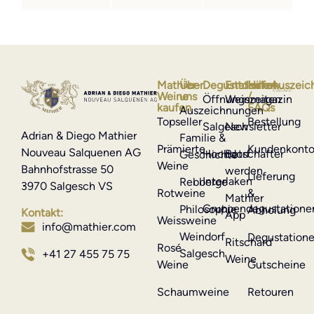
Mathier-
Über
Degustationen
Entdecken
Hilfe
Auszeic
Weine
uns
/
Öffnungszeiten
Weinmagazin
kaufen
FAQs
Auszeichnungen
Topseller
Bestellung
Salgesch
Newsletter
Adrian & Diego Mathier
Familie &
Prämierte
Kundenkont
Nouveau Salquenen AG
Hochdorf
Botschafter
Geschichte
Weine
Bahnhofstrasse 50
werden
Lieferung
Interlaken
Rebberge
3970 Salgesch VS
Rotweine
&
Mathier
Gruppendegustatione
Philosophie
Abholung
Kontakt:
App
Weissweine
info@mathier.com
Weindorf
Degustation
Ritschard
Rosé
Salgesch
+41 27 455 75 75
Weine
Weine
Gutscheine
Schaumweine
Retouren