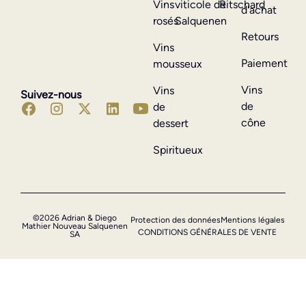
Vins
viticole de
Ritschard
d'achat
rosés
Salquenen
Retours
Vins
Paiement
mousseux
Vins
Vins
Suivez-nous
de
de
cône
dessert
Spiritueux
©2026 Adrian & Diego
Protection des données
Mentions légales
Mathier Nouveau Salquenen
CONDITIONS GÉNÉRALES DE VENTE
SA