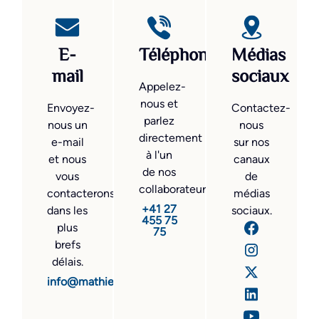
E-
Téléphone
Médias
mail
sociaux
Appelez-
nous et
Envoyez-
Contactez-
parlez
nous un
nous
directement
e-mail
sur nos
à l'un
et nous
canaux
de nos
vous
de
collaborateurs.
contacterons
médias
+41 27
dans les
sociaux.
455 75
plus
75
brefs
délais.
info@mathier.com