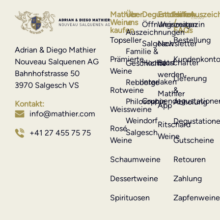
Mathier-
Über
Degustationen
Entdecken
Hilfe
Auszeic
Weine
uns
/
Öffnungszeiten
Weinmagazin
kaufen
FAQs
Auszeichnungen
Topseller
Bestellung
Salgesch
Newsletter
Adrian & Diego Mathier
Familie &
Prämierte
Kundenkont
Nouveau Salquenen AG
Hochdorf
Botschafter
Geschichte
Weine
Bahnhofstrasse 50
werden
Lieferung
Interlaken
Rebberge
3970 Salgesch VS
Rotweine
&
Mathier
Gruppendegustatione
Philosophie
Abholung
Kontakt:
App
Weissweine
info@mathier.com
Weindorf
Degustation
Ritschard
Rosé
Salgesch
+41 27 455 75 75
Weine
Weine
Gutscheine
Schaumweine
Retouren
Dessertweine
Zahlung
Spirituosen
Zapfenwein