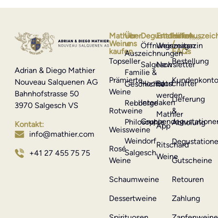
Mathier-
Über
Degustationen
Entdecken
Hilfe
Auszeic
Weine
uns
/
Öffnungszeiten
Weinmagazin
kaufen
FAQs
Auszeichnungen
Topseller
Bestellung
Salgesch
Newsletter
Adrian & Diego Mathier
Familie &
Prämierte
Kundenkont
Nouveau Salquenen AG
Hochdorf
Botschafter
Geschichte
Weine
Bahnhofstrasse 50
werden
Lieferung
Interlaken
Rebberge
3970 Salgesch VS
Rotweine
&
Mathier
Gruppendegustatione
Philosophie
Abholung
Kontakt:
App
Weissweine
info@mathier.com
Weindorf
Degustation
Ritschard
Rosé
Salgesch
+41 27 455 75 75
Weine
Weine
Gutscheine
Schaumweine
Retouren
Dessertweine
Zahlung
Spirituosen
Zapfenwein