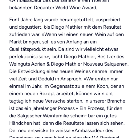
«Ambassadeur des Domaines» einen Titel am
bekannten Decanter World Wine Award.
Fünf Jahre lang wurde herumgetüftelt, ausprobiert
und degustiert, bis Diego Mathier mit dem Resultat
zufrieden war. «Wenn wir einen neuen Wein auf den
Markt bringen, soll es von Anfang an ein
Qualitätsprodukt sein. Da sind wir vielleicht etwas
perfektionistisch», lacht Diego Mathier, Besitzer des
Weinguts Adrian & Diego Mathier Nouveau Salquenen.
Die Entwicklung eines neuen Weines nehme immer
viel Zeit und Geduld in Anspruch. «Wir ernten nur
einmal im Jahr. Im Gegensatz zu einem Koch, der an
einem neuen Rezept arbeitet, können wir nicht
tagtäglich neue Versuche starten. In unserer Branche
ist das ein jahrelanger Prozess.» Ein Prozess, für den
die Salgescher Weinfamilie schein- bar ein gutes
Händchen hat, denn die Resultate lassen sich sehen.
Der neu entwickelte weisse «Ambassadeur des
Domaines» gewann kürzlich eine der 114 Regional