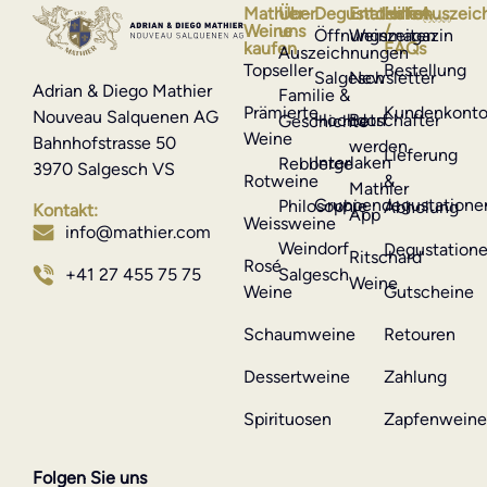
Mathier-
Über
Degustationen
Entdecken
Hilfe
Auszeic
Weine
uns
/
Öffnungszeiten
Weinmagazin
kaufen
FAQs
Auszeichnungen
Topseller
Bestellung
Salgesch
Newsletter
Adrian & Diego Mathier
Familie &
Prämierte
Kundenkont
Nouveau Salquenen AG
Hochdorf
Botschafter
Geschichte
Weine
Bahnhofstrasse 50
werden
Lieferung
Interlaken
Rebberge
3970 Salgesch VS
Rotweine
&
Mathier
Gruppendegustatione
Philosophie
Abholung
Kontakt:
App
Weissweine
info@mathier.com
Weindorf
Degustation
Ritschard
Rosé
Salgesch
+41 27 455 75 75
Weine
Weine
Gutscheine
Schaumweine
Retouren
Dessertweine
Zahlung
Spirituosen
Zapfenwein
Folgen Sie uns