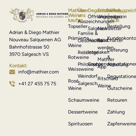
Mathier-
Über
Degustationen
Entdecken
Hilfe
Auszeic
Weine
uns
/
Öffnungszeiten
Weinmagazin
kaufen
FAQs
Auszeichnungen
Topseller
Bestellung
Salgesch
Newsletter
Adrian & Diego Mathier
Familie &
Prämierte
Kundenkont
Nouveau Salquenen AG
Hochdorf
Botschafter
Geschichte
Weine
Bahnhofstrasse 50
werden
Lieferung
Interlaken
Rebberge
3970 Salgesch VS
Rotweine
&
Mathier
Gruppendegustatione
Philosophie
Abholung
Kontakt:
App
Weissweine
info@mathier.com
Weindorf
Degustation
Ritschard
Rosé
Salgesch
+41 27 455 75 75
Weine
Weine
Gutscheine
Schaumweine
Retouren
Dessertweine
Zahlung
Spirituosen
Zapfenwein