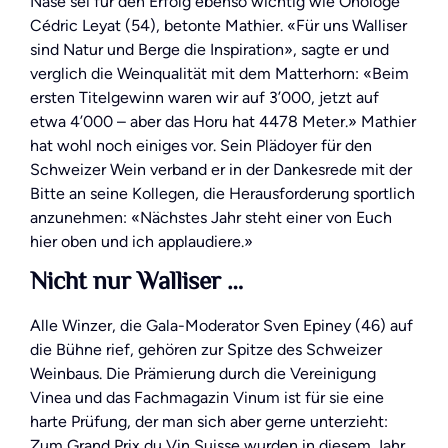
Nase sei für den Erfolg ebenso wichtig wie Önologe
Cédric Leyat (54), betonte Mathier. «Für uns Walliser
sind Natur und Berge die Inspiration», sagte er und
verglich die Weinqualität mit dem Matterhorn: «Beim
ersten Titelgewinn waren wir auf 3’000, jetzt auf
etwa 4’000 – aber das Horu hat 4478 Meter.» Mathier
hat wohl noch einiges vor. Sein Plädoyer für den
Schweizer Wein verband er in der Dankesrede mit der
Bitte an seine Kollegen, die Herausforderung sportlich
anzunehmen: «Nächstes Jahr steht einer von Euch
hier oben und ich applaudiere.»
Nicht nur Walliser …
Alle Winzer, die Gala-Moderator Sven Epiney (46) auf
die Bühne rief, gehören zur Spitze des Schweizer
Weinbaus. Die Prämierung durch die Vereinigung
Vinea und das Fachmagazin Vinum ist für sie eine
harte Prüfung, der man sich aber gerne unterzieht:
Zum Grand Prix du Vin Suisse wurden in diesem Jahr