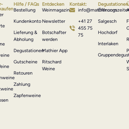
r-
Hilfe / FAQs
Entdecken
Kontakt:
Degustationen
Ü
kaufen
Bestellung
Weinmagazin
info@mathier.com
Öffnungszeite
A
er
Kundenkonto
Newsletter
+41 27
Salgesch
F
rte
455 75
G
Lieferung &
Botschafter
Hochdorf
75
Abholung
werden
R
Interlaken
ne
Degustationen
Mathier App
P
Gruppendegust
eine
Gutscheine
Ritschard
W
eine
Weine
S
Retouren
mweine
Zahlung
tweine
Zapfenweine
osen