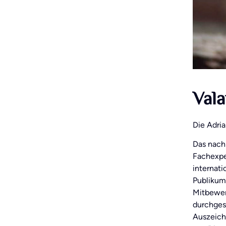
Vala
Die Adri
Das nach
Fachexpe
internati
Publikum
Mitbewerb
durchges
Auszeich