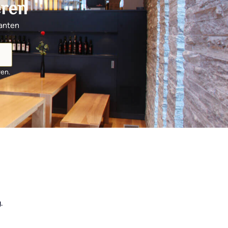
eren
santen
ren.
.