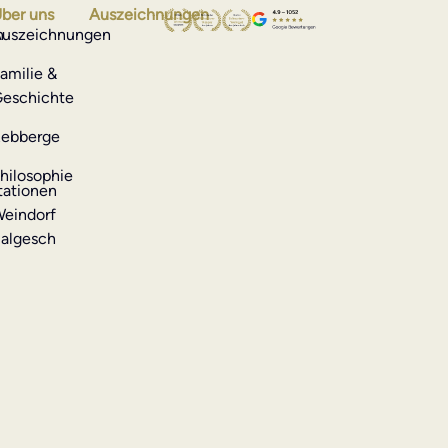
ber uns
Auszeichnungen
n
uszeichnungen
amilie &
eschichte
ebberge
hilosophie
ationen
eindorf
algesch