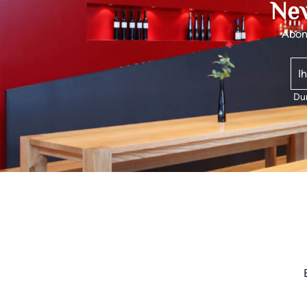
New
Abonn
Dur