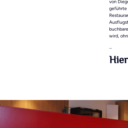
von Dieg
geführte
Restauran
Ausflugst
buchbare
wird, oh
…
Hier