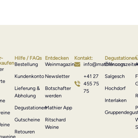
r-
Hilfe / FAQs
Entdecken
Kontakt:
Degustationen
Ü
kaufen
Bestellung
Weinmagazin
info@mathier.com
Öffnungszeite
A
er
Kundenkonto
Newsletter
+41 27
Salgesch
F
rte
455 75
G
Lieferung &
Botschafter
Hochdorf
75
Abholung
werden
R
Interlaken
ne
Degustationen
Mathier App
P
Gruppendegust
eine
Gutscheine
Ritschard
W
eine
Weine
S
Retouren
mweine