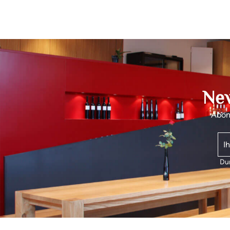
New
Abonn
Dur