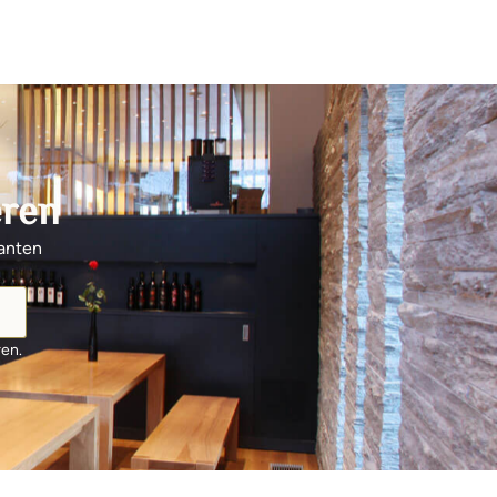
eren
santen
ren.