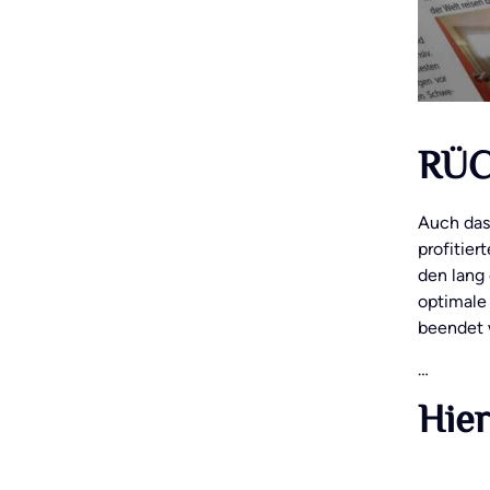
RÜC
Auch das
profitier
den lang
optimale
beendet 
…
Hier