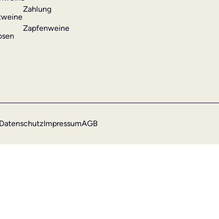
Zahlung
tweine
Zapfenweine
osen
Datenschutz
Impressum
AGB