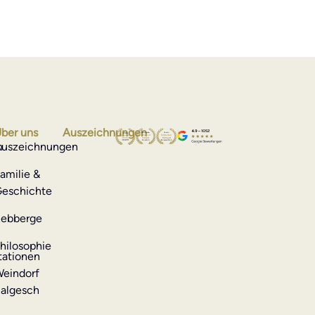
ber uns
Auszeichnungen
n
uszeichnungen
amilie &
eschichte
ebberge
hilosophie
ationen
eindorf
algesch