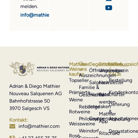
melden.
info@mathier.com
Mathier-
Über
Degustationen
Entdecken
Hilfe
Auszeic
Weine
uns
/
Öffnungszeiten
Weinmagazin
kaufen
FAQs
Auszeichnungen
Topseller
Bestellung
Salgesch
Newsletter
Adrian & Diego Mathier
Familie &
Prämierte
Kundenkont
Nouveau Salquenen AG
Hochdorf
Botschafter
Geschichte
Weine
Bahnhofstrasse 50
werden
Lieferung
Interlaken
Rebberge
3970 Salgesch VS
Rotweine
&
Mathier
Gruppendegustatione
Philosophie
Abholung
Kontakt:
App
Weissweine
info@mathier.com
Weindorf
Degustation
Ritschard
Rosé