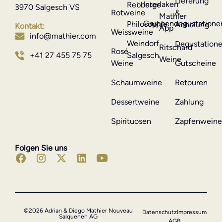
Lieferung
Interlaken
Rebberge
3970 Salgesch VS
Rotweine
&
Mathier
Gruppendegustatione
Philosophie
Abholung
Kontakt:
App
Weissweine
info@mathier.com
Weindorf
Degustation
Ritschard
Rosé
Salgesch
+41 27 455 75 75
Weine
Weine
Gutscheine
Schaumweine
Retouren
Dessertweine
Zahlung
Spirituosen
Zapfenwein
Folgen Sie uns
©2026 Adrian & Diego Mathier Nouveau
Datenschutz
Impressum
Salquenen AG
AGB