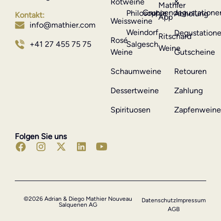
Rotweine
&
Mathier
Gruppendegustatione
Philosophie
Abholung
Kontakt:
App
Weissweine
info@mathier.com
Weindorf
Degustation
Ritschard
Rosé
Salgesch
+41 27 455 75 75
Weine
Weine
Gutscheine
Schaumweine
Retouren
Dessertweine
Zahlung
Spirituosen
Zapfenwein
Folgen Sie uns
©2026 Adrian & Diego Mathier Nouveau
Datenschutz
Impressum
Salquenen AG
AGB