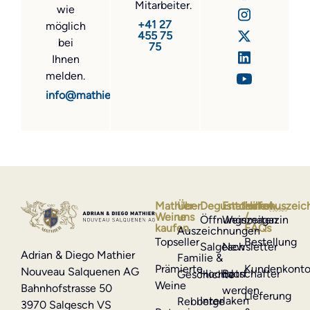
Mitarbeiter.
wie
+41 27
möglich
455 75
bei
75
Ihnen
melden.
info@mathier.com
Mathier-
Über
Degustationen
Entdecken
Hilfe
Auszeic
Weine
uns
/
Öffnungszeiten
Weinmagazin
kaufen
FAQs
Auszeichnungen
Topseller
Bestellung
Salgesch
Newsletter
Adrian & Diego Mathier
Familie &
Prämierte
Kundenkont
Nouveau Salquenen AG
Hochdorf
Botschafter
Geschichte
Weine
Bahnhofstrasse 50
werden
Lieferung
Interlaken
Rebberge
3970 Salgesch VS