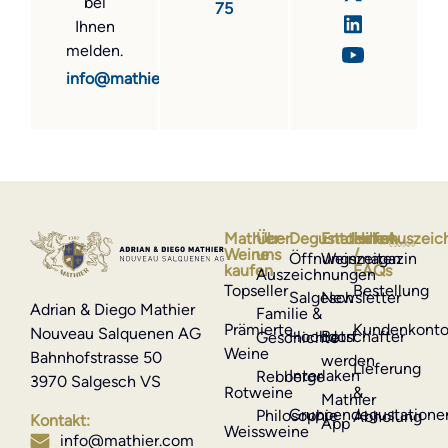
bei
75
Ihnen
melden.
info@mathier.com
Mathier-
Über
Degustationen
Entdecken
Hilfe
Auszeic
Weine
uns
/
Öffnungszeiten
Weinmagazin
kaufen
FAQs
Auszeichnungen
Topseller
Bestellung
Salgesch
Newsletter
Adrian & Diego Mathier
Familie &
Prämierte
Kundenkont
Nouveau Salquenen AG
Hochdorf
Botschafter
Geschichte
Weine
Bahnhofstrasse 50
werden
Lieferung
Interlaken
Rebberge
3970 Salgesch VS
Rotweine
&
Mathier
Gruppendegustatione
Philosophie
Abholung
Kontakt:
App
Weissweine
info@mathier.com