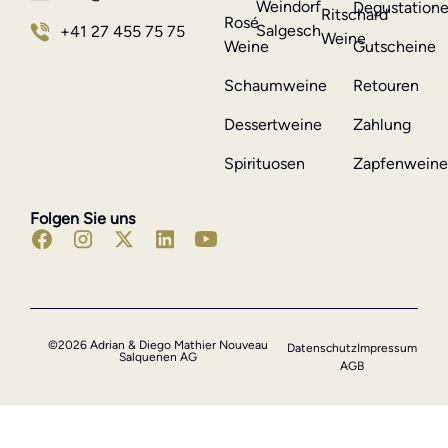
Weindorf
Degustation
Ritschard
Rosé
Salgesch
+41 27 455 75 75
Weine
Weine
Gutscheine
Schaumweine
Retouren
Dessertweine
Zahlung
Spirituosen
Zapfenwein
Folgen Sie uns
©2026 Adrian & Diego Mathier Nouveau
Datenschutz
Impressum
Salquenen AG
AGB