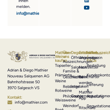
Ihnen
melden.
info@mathier.com
Mathier-
Über
Degustationen
Entdecken
Hilfe
Auszeic
Weine
uns
/
Öffnungszeiten
Weinmagazin
kaufen
FAQs
Auszeichnungen
Topseller
Bestellung
Salgesch
Newsletter
Adrian & Diego Mathier
Familie &
Prämierte
Kundenkont
Nouveau Salquenen AG
Hochdorf
Botschafter
Geschichte
Weine
Bahnhofstrasse 50
werden
Lieferung
Interlaken
Rebberge
3970 Salgesch VS
Rotweine
&
Mathier
Gruppendegustatione
Philosophie
Abholung
Kontakt:
App
Weissweine
info@mathier.com
Weindorf
Degustation
Ritschard
Rosé