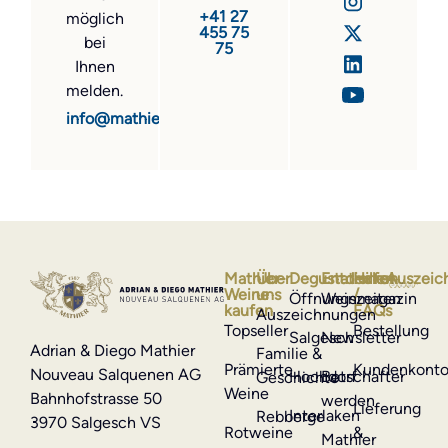
+41 27
möglich
455 75
bei
75
Ihnen
melden.
info@mathier.com
Mathier-
Über
Degustationen
Entdecken
Hilfe
Auszeic
Weine
uns
/
Öffnungszeiten
Weinmagazin
kaufen
FAQs
Auszeichnungen
Topseller
Bestellung
Salgesch
Newsletter
Adrian & Diego Mathier
Familie &
Prämierte
Kundenkont
Nouveau Salquenen AG
Hochdorf
Botschafter
Geschichte
Weine
Bahnhofstrasse 50
werden
Lieferung
Interlaken
Rebberge
3970 Salgesch VS
Rotweine
&
Mathier