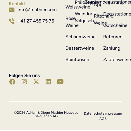
Gruppendegustatione
Philosophie
Abholung
Kontakt:
App
Weissweine
info@mathier.com
Weindorf
Degustation
Ritschard
Rosé
Salgesch
+41 27 455 75 75
Weine
Weine
Gutscheine
Schaumweine
Retouren
Dessertweine
Zahlung
Spirituosen
Zapfenwein
Folgen Sie uns
©2026 Adrian & Diego Mathier Nouveau
Datenschutz
Impressum
Salquenen AG
AGB