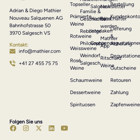
Topseller
Bestellung
Salgesch
Newsletter
Adrian & Diego Mathier
Familie &
Prämierte
Kundenkont
Nouveau Salquenen AG
Hochdorf
Botschafter
Geschichte
Weine
Bahnhofstrasse 50
werden
Lieferung
Interlaken
Rebberge
3970 Salgesch VS
Rotweine
&
Mathier
Gruppendegustatione
Philosophie
Abholung
Kontakt:
App
Weissweine
info@mathier.com
Weindorf
Degustation
Ritschard
Rosé
Salgesch
+41 27 455 75 75
Weine
Weine
Gutscheine
Schaumweine
Retouren
Dessertweine
Zahlung
Spirituosen
Zapfenwein
Folgen Sie uns