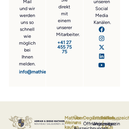
Mail
unseren
direkt
und wir
Social
mit
werden
Media
einem
uns so
Kanälen.
unserer
schnell
Mitarbeiter.
wie
+41 27
möglich
455 75
bei
75
Ihnen
melden.
info@mathier.com
Mathier-
Über
Degustationen
Entdecken
Hilfe
Auszeic
Weine
uns
/
Öffnungszeiten
Weinmagazin
kaufen
FAQs
Auszeichnungen