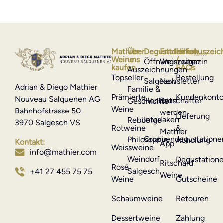
Mathier-
Über
Degustationen
Entdecken
Hilfe
Auszeic
Weine
uns
/
Öffnungszeiten
Weinmagazin
kaufen
FAQs
Auszeichnungen
Topseller
Bestellung
Salgesch
Newsletter
Adrian & Diego Mathier
Familie &
Prämierte
Kundenkont
Nouveau Salquenen AG
Hochdorf
Botschafter
Geschichte
Weine
Bahnhofstrasse 50
werden
Lieferung
Interlaken
Rebberge
3970 Salgesch VS
Rotweine
&
Mathier
Gruppendegustatione
Philosophie
Abholung
Kontakt:
App
Weissweine
info@mathier.com
Weindorf
Degustation
Ritschard
Rosé
Salgesch
+41 27 455 75 75
Weine
Weine
Gutscheine
Schaumweine
Retouren
Dessertweine
Zahlung