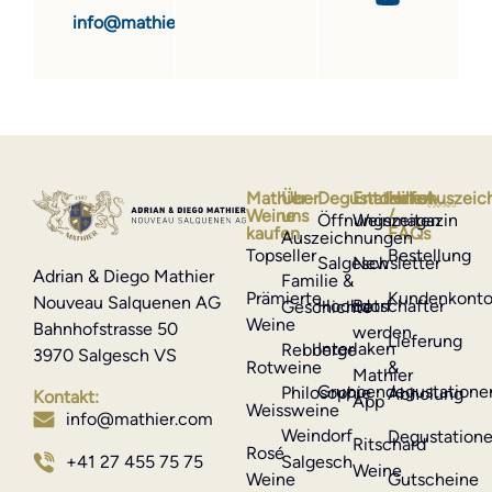
info@mathier.com
Mathier-
Über
Degustationen
Entdecken
Hilfe
Auszeic
Weine
uns
/
Öffnungszeiten
Weinmagazin
kaufen
FAQs
Auszeichnungen
Topseller
Bestellung
Salgesch
Newsletter
Adrian & Diego Mathier
Familie &
Prämierte
Kundenkont
Nouveau Salquenen AG
Hochdorf
Botschafter
Geschichte
Weine
Bahnhofstrasse 50
werden
Lieferung
Interlaken
Rebberge
3970 Salgesch VS
Rotweine
&
Mathier
Gruppendegustatione
Philosophie
Abholung
Kontakt:
App
Weissweine
info@mathier.com
Weindorf
Degustation
Ritschard
Rosé
Salgesch
+41 27 455 75 75
Weine
Weine
Gutscheine