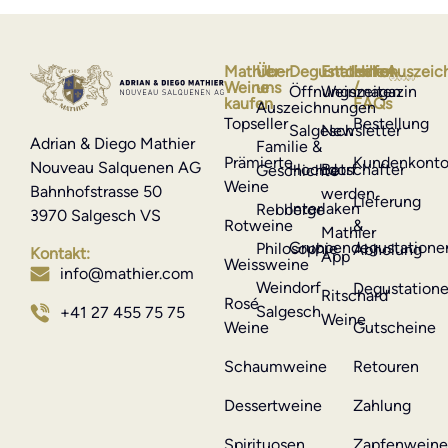
Mathier-
Über
Degustationen
Entdecken
Hilfe
Auszeic
Weine
uns
/
Öffnungszeiten
Weinmagazin
kaufen
FAQs
Auszeichnungen
Topseller
Bestellung
Salgesch
Newsletter
Adrian & Diego Mathier
Familie &
Prämierte
Kundenkont
Nouveau Salquenen AG
Hochdorf
Botschafter
Geschichte
Weine
Bahnhofstrasse 50
werden
Lieferung
Interlaken
Rebberge
3970 Salgesch VS
Rotweine
&
Mathier
Gruppendegustatione
Philosophie
Abholung
Kontakt:
App
Weissweine
info@mathier.com
Weindorf
Degustation
Ritschard
Rosé
Salgesch
+41 27 455 75 75
Weine
Weine
Gutscheine
Schaumweine
Retouren
Dessertweine
Zahlung
Spirituosen
Zapfenwein