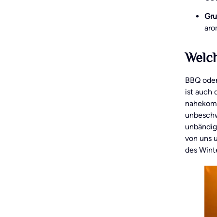
Gru
aro
Welch
BBQ oder 
ist auch
nahekomm
unbeschw
unbändig
von uns u
des Winte