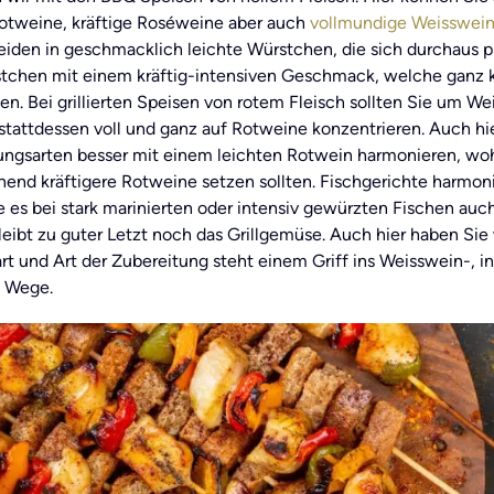
Rotweine, kräftige Roséweine aber auch
vollmundige Weisswei
eiden in geschmacklich leichte Würstchen, die sich durchaus 
tchen mit einem kräftig-intensiven Geschmack, welche ganz kl
en. Bei grillierten Speisen von rotem Fleisch sollten Sie um
stattdessen voll und ganz auf Rotweine konzentrieren. Auch hi
ungsarten besser mit einem leichten Rotwein harmonieren, wo
hend kräftigere Rotweine setzen sollten. Fischgerichte harmo
e es bei stark marinierten oder intensiv gewürzten Fischen au
leibt zu guter Letzt noch das Grillgemüse. Auch hier haben Sie
 und Art der Zubereitung steht einem Griff ins Weisswein-, in
m Wege.