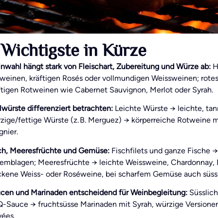
Wichtigste in Kürze
nwahl hängt stark von Fleischart, Zubereitung und Würze ab:
He
weinen, kräftigen Rosés oder vollmundigen Weissweinen; rotes
ftigen Rotweinen wie Cabernet Sauvignon, Merlot oder Syrah.
llwürste differenziert betrachten:
Leichte Würste → leichte, tan
zige/fettige Würste (z. B. Merguez) → körperreiche Rotweine 
gnier.
ch, Meeresfrüchte und Gemüse:
Fischfilets und ganze Fische →
emblagen; Meeresfrüchte → leichte Weissweine, Chardonnay
ckene Weiss- oder Roséweine, bei scharfem Gemüse auch süss
cen und Marinaden entscheidend für Weinbegleitung:
Süsslich
-Sauce → fruchtsüsse Marinaden mit Syrah, würzige Versione
ées.