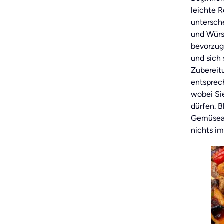
leichte 
untersch
und Würs
bevorzug
und sich 
Zubereit
entsprec
wobei Si
dürfen. B
Gemüseart
nichts i