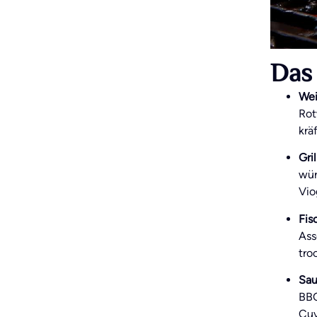
Das 
Wei
Rot
krä
Gri
wür
Vio
Fis
Ass
tro
Sau
BBQ
Cuv