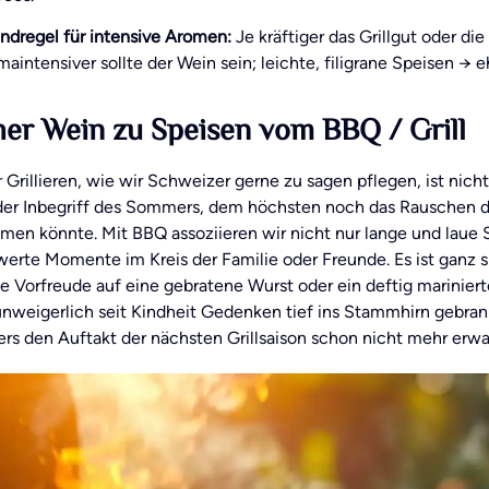
ndregel für intensive Aromen:
Je kräftiger das Grillgut oder di
maintensiver sollte der Wein sein; leichte, filigrane Speisen → 
er Wein zu Speisen vom BBQ / Grill
Grillieren, wie wir Schweizer gerne zu sagen pflegen, ist nich
 der Inbegriff des Sommers, dem höchsten noch das Rauschen 
en könnte. Mit BBQ assoziieren wir nicht nur lange und laue 
erte Momente im Kreis der Familie oder Freunde. Es ist ganz s
e Vorfreude auf eine gebratene Wurst oder ein deftig marinier
nweigerlich seit Kindheit Gedenken tief ins Stammhirn gebrann
rs den Auftakt der nächsten Grillsaison schon nicht mehr erwa