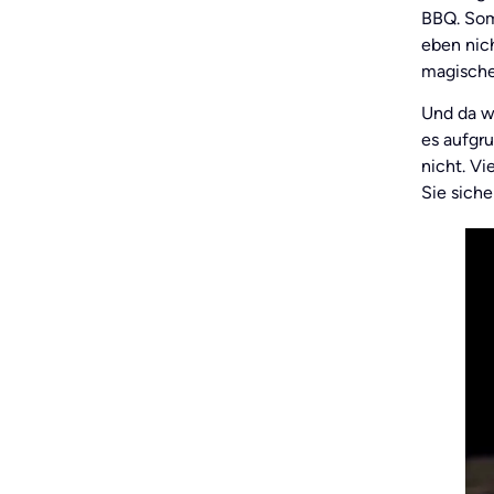
BBQ. Som
eben nich
magische
Und da w
es aufgru
nicht. V
Sie sich