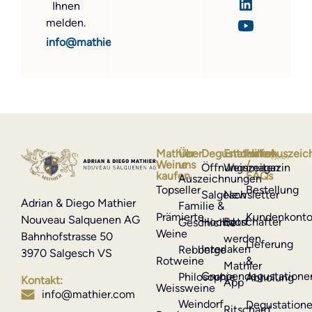
Ihnen
melden.
info@mathier.com
Mathier-
Über
Degustationen
Entdecken
Hilfe
Auszeic
Weine
uns
/
Öffnungszeiten
Weinmagazin
kaufen
FAQs
Auszeichnungen
Topseller
Bestellung
Salgesch
Newsletter
Adrian & Diego Mathier
Familie &
Prämierte
Kundenkont
Nouveau Salquenen AG
Hochdorf
Botschafter
Geschichte
Weine
Bahnhofstrasse 50
werden
Lieferung
Interlaken
Rebberge
3970 Salgesch VS
Rotweine
&
Mathier
Gruppendegustatione
Philosophie
Abholung
Kontakt:
App
Weissweine
info@mathier.com
Weindorf
Degustation
Ritschard