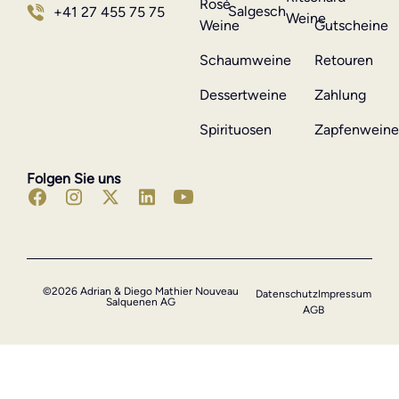
Rosé
Salgesch
+41 27 455 75 75
Weine
Weine
Gutscheine
Schaumweine
Retouren
Dessertweine
Zahlung
Spirituosen
Zapfenwein
Folgen Sie uns
©2026 Adrian & Diego Mathier Nouveau
Datenschutz
Impressum
Salquenen AG
AGB