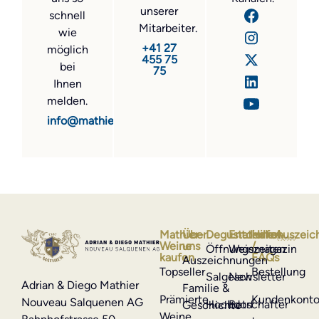
unserer
schnell
Mitarbeiter.
wie
+41 27
möglich
455 75
bei
75
Ihnen
melden.
info@mathier.com
Mathier-
Über
Degustationen
Entdecken
Hilfe
Auszeic
Weine
uns
/
Öffnungszeiten
Weinmagazin
kaufen
FAQs
Auszeichnungen
Topseller
Bestellung
Salgesch
Newsletter
Adrian & Diego Mathier
Familie &
Prämierte
Kundenkont
Nouveau Salquenen AG
Hochdorf
Botschafter
Geschichte
Weine