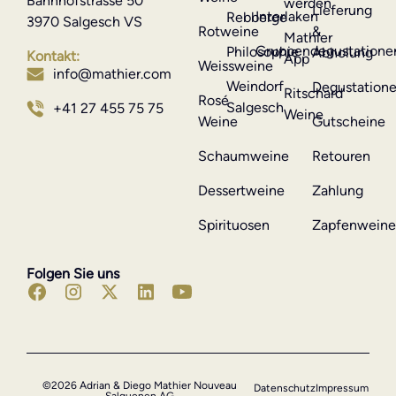
Bahnhofstrasse 50
werden
Lieferung
Interlaken
Rebberge
3970 Salgesch VS
Rotweine
&
Mathier
Gruppendegustatione
Philosophie
Abholung
Kontakt:
App
Weissweine
info@mathier.com
Weindorf
Degustation
Ritschard
Rosé
Salgesch
+41 27 455 75 75
Weine
Weine
Gutscheine
Schaumweine
Retouren
Dessertweine
Zahlung
Spirituosen
Zapfenwein
Folgen Sie uns
©2026 Adrian & Diego Mathier Nouveau
Datenschutz
Impressum
Salquenen AG