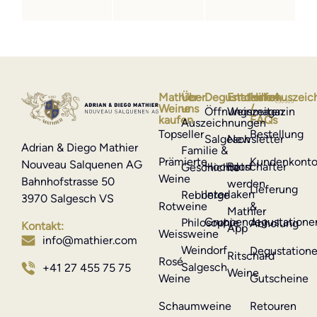
Mathier-
Über
Degustationen
Entdecken
Hilfe
Auszeic
Weine
uns
/
Öffnungszeiten
Weinmagazin
kaufen
FAQs
Auszeichnungen
Topseller
Bestellung
Salgesch
Newsletter
Adrian & Diego Mathier
Familie &
Prämierte
Kundenkont
Nouveau Salquenen AG
Hochdorf
Botschafter
Geschichte
Weine
Bahnhofstrasse 50
werden
Lieferung
Interlaken
Rebberge
3970 Salgesch VS
Rotweine
&
Mathier
Gruppendegustatione
Philosophie
Abholung
Kontakt:
App
Weissweine
info@mathier.com
Weindorf
Degustation
Ritschard
Rosé
Salgesch
+41 27 455 75 75
Weine
Weine
Gutscheine
Schaumweine
Retouren