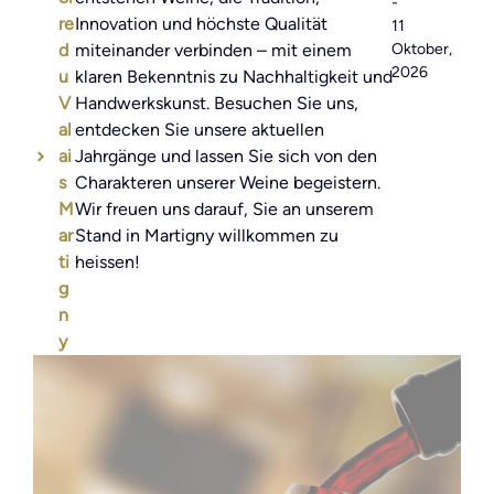
-
re
Innovation und höchste Qualität
11
d
miteinander verbinden – mit einem
Oktober,
2026
u
klaren Bekenntnis zu Nachhaltigkeit und
V
Handwerkskunst. Besuchen Sie uns,
al
entdecken Sie unsere aktuellen
ai
Jahrgänge und lassen Sie sich von den
s
Charakteren unserer Weine begeistern.
M
Wir freuen uns darauf, Sie an unserem
ar
Stand in Martigny willkommen zu
ti
heissen!
g
n
y