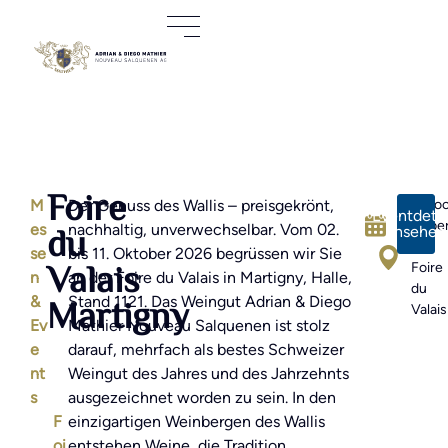
Foire
M
Der Genuss des Wallis – preisgekrönt,
2
Assoc
Eventdetai
Oktober
de
du
es
nachhaltig, unverwechselbar. Vom 02.
ansehen
2026
la
se
bis 11. Oktober 2026 begrüssen wir Sie
Valais
Foire
n
an der Foire du Valais in Martigny, Halle,
du
Martigny
&
Stand 1121. Das Weingut Adrian & Diego
Valais
Ev
Mathier Nouveau Salquenen ist stolz
e
darauf, mehrfach als bestes Schweizer
nt
Weingut des Jahres und des Jahrzehnts
s
ausgezeichnet worden zu sein. In den
F
einzigartigen Weinbergen des Wallis
oi
entstehen Weine, die Tradition,