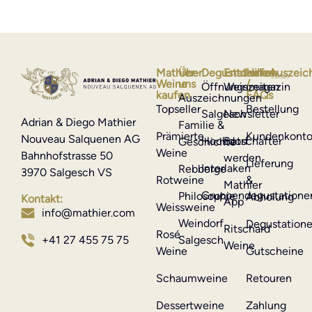
Mathier-
Über
Degustationen
Entdecken
Hilfe
Auszeic
Weine
uns
/
Öffnungszeiten
Weinmagazin
kaufen
FAQs
Auszeichnungen
Topseller
Bestellung
Salgesch
Newsletter
Adrian & Diego Mathier
Familie &
Prämierte
Kundenkont
Nouveau Salquenen AG
Hochdorf
Botschafter
Geschichte
Weine
Bahnhofstrasse 50
werden
Lieferung
Interlaken
Rebberge
3970 Salgesch VS
Rotweine
&
Mathier
Gruppendegustatione
Philosophie
Abholung
Kontakt:
App
Weissweine
info@mathier.com
Weindorf
Degustation
Ritschard
Rosé
Salgesch
+41 27 455 75 75
Weine
Weine
Gutscheine
Schaumweine
Retouren
Dessertweine
Zahlung