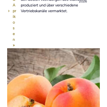
2026
A
produziert und über verschiedene
pr
Vertriebskanäle vermarktet.
ik
o
s
e
n
»