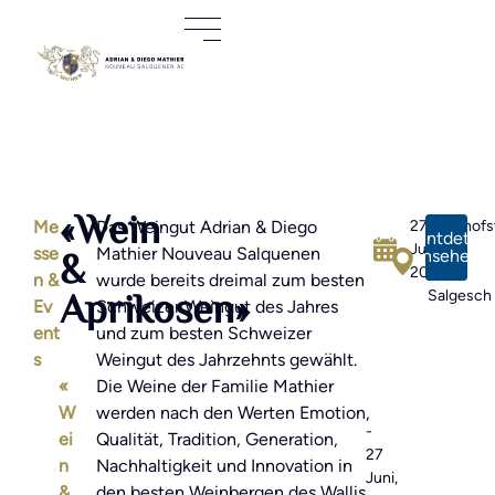
«Wein
Me
Das Weingut Adrian & Diego
27
Bahnhofs
Eventdetail
Juni,
50 |
&
sse
Mathier Nouveau Salquenen
ansehen
2026
3970
n &
wurde bereits dreimal zum besten
Aprikosen»
Salgesch
Ev
Schweizer Weingut des Jahres
ent
und zum besten Schweizer
s
Weingut des Jahrzehnts gewählt.
«
Die Weine der Familie Mathier
W
werden nach den Werten Emotion,
-
ei
Qualität, Tradition, Generation,
27
n
Nachhaltigkeit und Innovation in
Juni,
&
den besten Weinbergen des Wallis