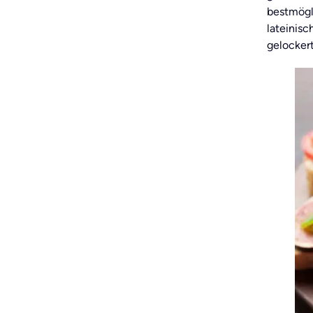
bestmögl
lateinis
gelocker