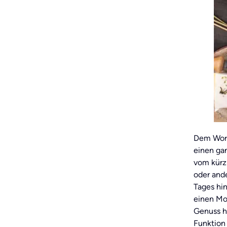
Dem Wort 
einen ga
vom kürz
oder and
Tages hin
einen Mo
Genuss h
Funktion 