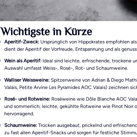
Wichtigste in Kürze
Aperitif-Zweck:
Ursprünglich von Hippokrates empfohlen als
dient der Aperitif der Vorfreude, Entspannung und als genuss
Wein als Aperitif:
Ideal sind leichte, erfrischende, trockene
Auswahl umfasst Weiss-, Rosé-, Rot- und Schaumweine.
Walliser Weissweine:
Spitzenweine von Adrian & Diego Mathi
Valais, Petite Arvine Les Pyramides AOC Valais) zeichnen sic
Rosé- und Rotweine:
Roséweine wie Dôle Blanche AOC Valais 
und sommerlich; leichte, gekühlte Rotweine wie Pinot Noir 
hervorragend.
Schaumweine:
Trocken ausgebaut, prickelnd und erfrischend 
zu fast allen Aperitif-Snacks und sorgen für festliche Stimm