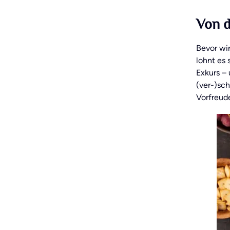
Von d
Bevor wi
lohnt es
Exkurs – 
(ver-)sc
Vorfreude