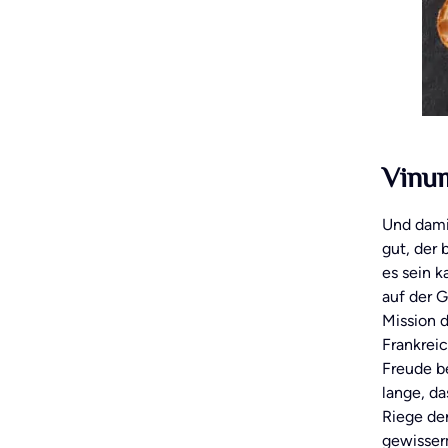
Vinum
Und damit
gut, der 
es sein 
auf der G
Mission d
Frankreic
Freude be
lange, da
Riege de
gewisser