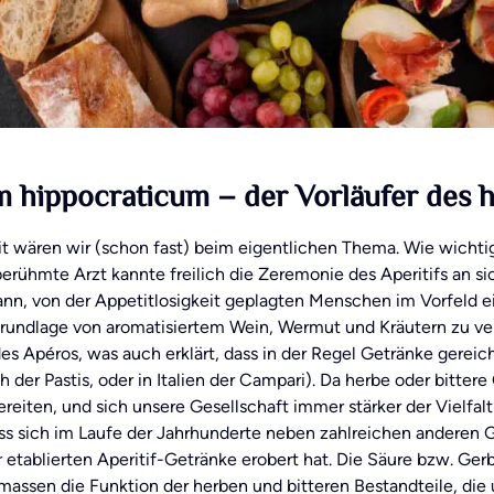
 hippocraticum – der Vorläufer des h
 wären wir (schon fast) beim eigentlichen Thema. Wie wichtig 
berühmte Arzt kannte freilich die Zeremonie des Aperitifs an si
kann, von der Appetitlosigkeit geplagten Menschen im Vorfeld 
rundlage von aromatisiertem Wein, Wermut und Kräutern zu vera
es Apéros, was auch erklärt, dass in der Regel Getränke gereicht
h der Pastis, oder in Italien der Campari). Da herbe oder bitt
reiten, und sich unsere Gesellschaft immer stärker der Vielfa
ss sich im Laufe der Jahrhunderte neben zahlreichen anderen G
r etablierten Aperitif-Getränke erobert hat. Die Säure bzw. G
massen die Funktion der herben und bitteren Bestandteile, di