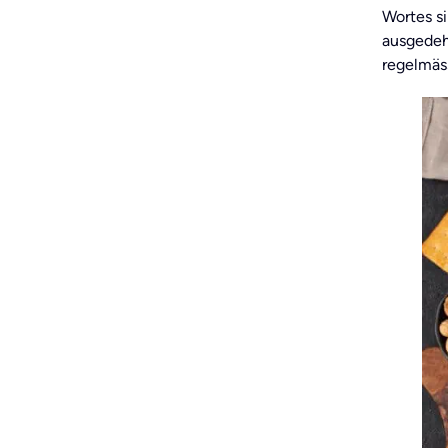
Wortes si
ausgedeh
regelmäss