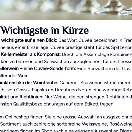
Wichtigste in Kürze
 wichtigste auf einen Blick:
Das Wort Cuvée bezeichnet in Fran
ne aus einer Einzellage. Cuvée prestige steht für das Spitzenp
 Kellermeister als Komponist:
Durch die Assemblage kombiniert
rken zu betonen und Schwächen auszugleichen, für ein finess
illerwein – eine Cuvée-Sonderform:
Eine Spezialform der Cuvée
illernder Wein.
rakteristika der Weintraube:
Cabernet Sauvignon ist mit ihrem
cht von Cassis, Paprika und krautigen Noten eine wichtige Rebs
lität und Richtlinien:
Nur Weine, die den strengen Richtlinien d
hsten Qualitätsbezeichnungen auf dem Etikett tragen.
em Onlineshop finden Sie eine grosse Auswahl an ausgezeichne
Sortiment auch zahlreiche sortenreine Weissweine, Roséwein
entigem finden im Shop auch eine erlesene Auswahl an Digest