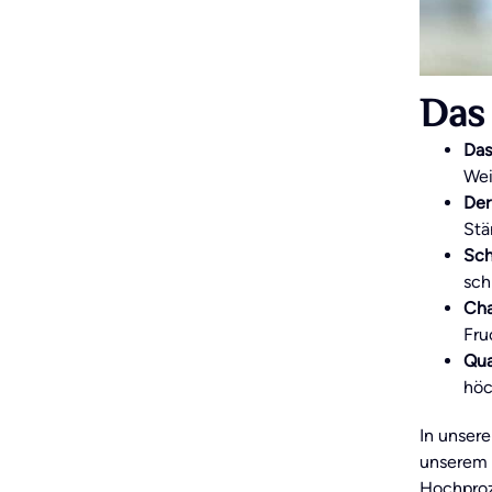
Das 
Das
Wei
Der
Stä
Sch
sch
Cha
Fru
Qua
höc
In unser
unserem 
Hochproz