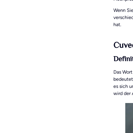
Wenn Sie
verschie
hat.
Cuvee
Defin
Das Wort
bedeutet 
es sich u
wird der