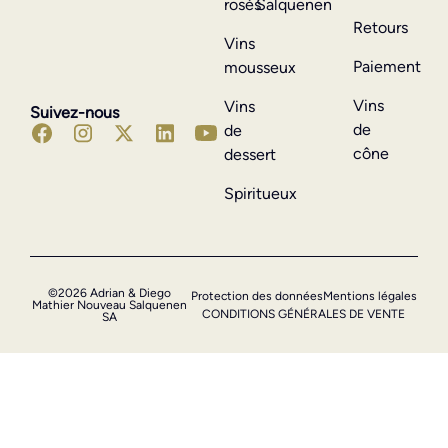
rosés
Salquenen
Retours
Vins
Paiement
mousseux
Vins
Vins
Suivez-nous
de
de
cône
dessert
Spiritueux
©2026 Adrian & Diego
Protection des données
Mentions légales
Mathier Nouveau Salquenen
CONDITIONS GÉNÉRALES DE VENTE
SA