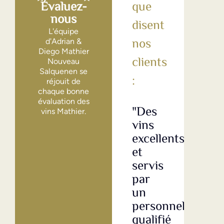
Évaluez-
nous
L'équipe
d'Adrian &
Diego Mathier
Nouveau
Salquenen se
réjouit de
chaque bonne
évaluation des
"Des
"Tr
vins Mathier.
vins
bon
excellents
vin
et
ave
servis
un
par
bo
un
rap
personnel
qua
qualifié
Le