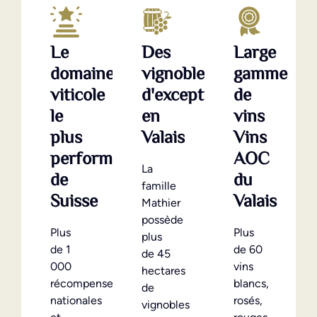
Le
Des
Large
domaine
vignobles
gamme
viticole
d'exception
de
le
en
vins
plus
Valais
Vins
performant
AOC
La
de
du
famille
Suisse
Valais
Mathier
possède
Plus
Plus
plus
de 1
de 60
de 45
000
vins
hectares
récompenses
blancs,
de
nationales
rosés,
vignobles