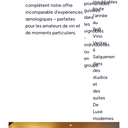
inoubliables
promenades
complètent notre offre
toute
guidées
incomparable d’expériences
l'année
dans
œnologiques – parfaites
au
les
pour les amateurs de vin et
BnB
vignobles
de moments particuliers.
Vino
-
Veritas
individuelles
à
ou
Salquenen
en
dans
groupe.
des
studios
et
des
suites
De
Luxe
modernes.