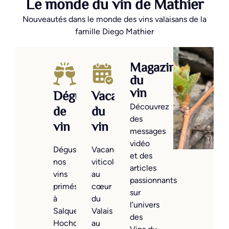
Le monde du vin de Mathier
Nouveautés dans le monde des vins valaisans de la
famille Diego Mathier
Actualités
Salons
Magazine
et
du
Diego
événements
vin
Dégustations
Vacances
Mathier
est
Venez
Découvrez
de
du
admis
nous
des
vin
vin
dans
rendre
messages
le
visite
vidéo
Dégustez
Vacances
club
lors
et des
nos
viticoles
très
de
articles
vins
au
fermé
l’une
passionnants
primés
cœur
des
des
sur
à
du
vignerons
nombreuses
l’univers
Salquenen,
Valais
de
foires
des
Hochdorf
au
légende