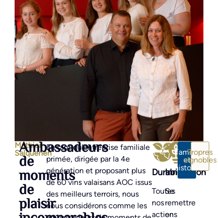
Ambassadeurs
Mathier
En tant qu’entreprise familiale
Famille
Propres
Salquenen
de
primée, dirigée par la 4e
vignobles
et
histoire
moments
génération et proposant plus
Durabilité
Innovation
de 60 vins valaisans AOC issus
de
Toutes
Se
des meilleurs terroirs, nous
plaisir
nos
remettre
nous considérons comme les
actions
en
ambassadeurs de moments de