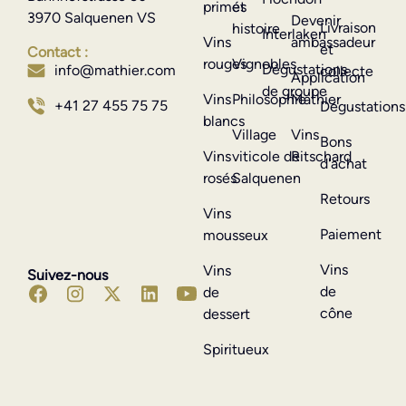
primés
et
3970 Salquenen VS
Devenir
Livraison
histoire
Interlaken
Vins
ambassadeur
et
Contact :
rouges
Vignobles
Dégustations
info@mathier.com
collecte
Application
de groupe
Vins
Philosophie
Mathier
+41 27 455 75 75
Dégustations
blancs
Village
Vins
Bons
Vins
viticole de
Ritschard
d'achat
rosés
Salquenen
Retours
Vins
Paiement
mousseux
Vins
Vins
Suivez-nous
de
de
cône
dessert
Spiritueux