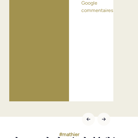
Google
Erich
commentaires
août 
Goog
comm
#mathier