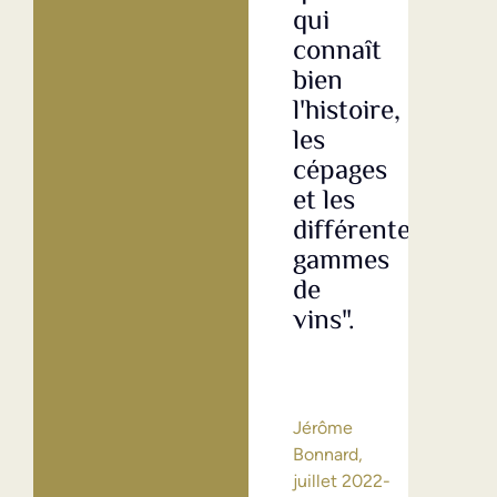
qui
con
connaît
ave
bien
la
l'histoire,
fam
les
Mat
cépages
et 
et les
emp
différentes
est
gammes
tou
de
trè
vins".
ami
et
bie
org
Jérôme
Bonnard,
juillet 2022-