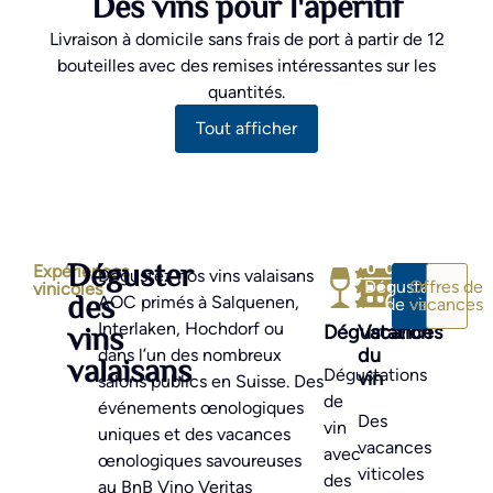
Des vins pour l'apéritif
Livraison à domicile sans frais de port à partir de 12
bouteilles avec des remises intéressantes sur les
quantités.
Tout afficher
Déguster
Expériences
Dégustez nos vins valaisans
Dégustation
Offres de
vinicoles
des
AOC primés à Salquenen,
de vins
vacances
vins
Interlaken, Hochdorf ou
Dégustation
Vacances
du
dans l’un des nombreux
valaisans
Dégustations
vin
salons publics en Suisse. Des
de
événements œnologiques
Des
vin
uniques et des vacances
vacances
avec
œnologiques savoureuses
viticoles
des
au BnB Vino Veritas