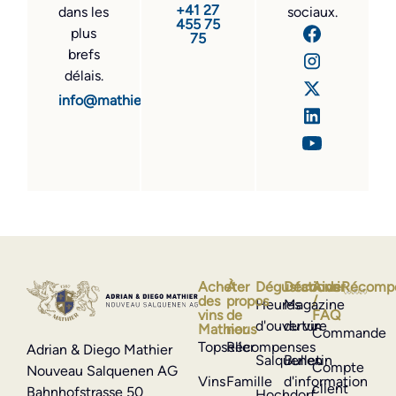
+41 27
dans les
sociaux.
455 75
plus
75
brefs
délais.
info@mathier.com
Acheter
À
Dégustations
Découvrir
Aide
Récomp
des
propos
/
Heures
Magazine
vins
de
FAQ
d'ouverture
du vin
Mathier
nous
Commande
Topseller
Récompenses
Adrian & Diego Mathier
Salquenen
Bulletin
Compte
Nouveau Salquenen AG
Vins
Famille
d'information
client
Bahnhofstrasse 50
Hochdorf