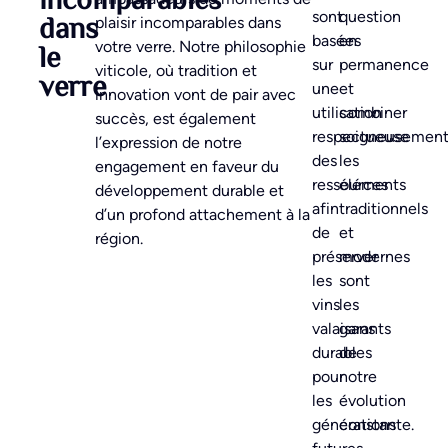
incomparables
sont
question
dans
plaisir incomparables dans
basées
en
le
votre verre. Notre philosophie
sur
permanence
viticole, où tradition et
verre
une
et
innovation vont de pair avec
utilisation
combiner
succès, est également
respectueuse
soigneusemen
l’expression de notre
des
les
engagement en faveur du
ressources
éléments
développement durable et
afin
traditionnels
d’un profond attachement à la
de
et
région.
préserver
modernes
les
sont
vins
les
valaisans
garants
durables
de
pour
notre
les
évolution
générations
constante.