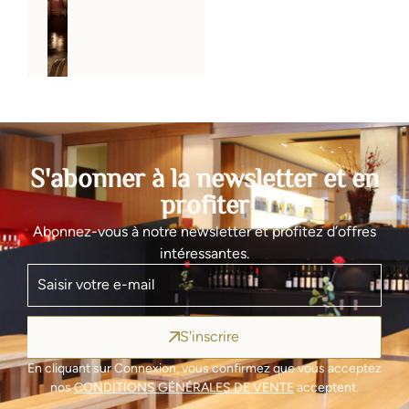
S'abonner à la newsletter et en
profiter
Abonnez-vous à notre newsletter et profitez d’offres
intéressantes.
S'inscrire
En cliquant sur Connexion, vous confirmez que vous acceptez
nos
CONDITIONS GÉNÉRALES DE VENTE
acceptent.