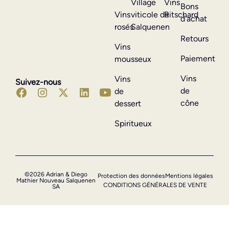
Village
Vins
Bons
Vins
viticole de
Ritschard
d'achat
rosés
Salquenen
Retours
Vins
Paiement
mousseux
Vins
Vins
Suivez-nous
de
de
cône
dessert
Spiritueux
©2026 Adrian & Diego
Protection des données
Mentions légales
Mathier Nouveau Salquenen
CONDITIONS GÉNÉRALES DE VENTE
SA