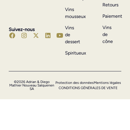
Retours
Vins
Paiement
mousseux
Vins
Vins
Suivez-nous
de
de
cône
dessert
Spiritueux
©2026 Adrian & Diego
Protection des données
Mentions légales
Mathier Nouveau Salquenen
CONDITIONS GÉNÉRALES DE VENTE
SA