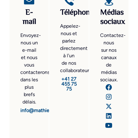
E-
Téléphone
Médias
mail
sociaux
Appelez-
nous et
Envoyez-
Contactez-
parlez
nous un
nous
directement
e-mail
sur nos
à l'un
et nous
canaux
de nos
vous
de
collaborateurs.
contacterons
médias
+41 27
dans les
sociaux.
455 75
plus
75
brefs
délais.
info@mathier.com