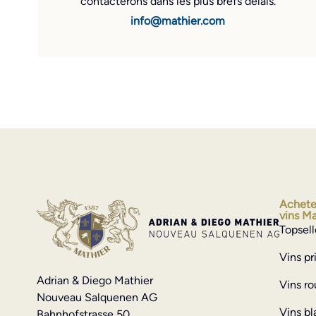
contacterons dans les plus brefs délais.
info@mathier.com
Achete
vins Ma
Topsell
Vins p
Adrian & Diego Mathier
Vins r
Nouveau Salquenen AG
Vins bl
Bahnhofstrasse 50