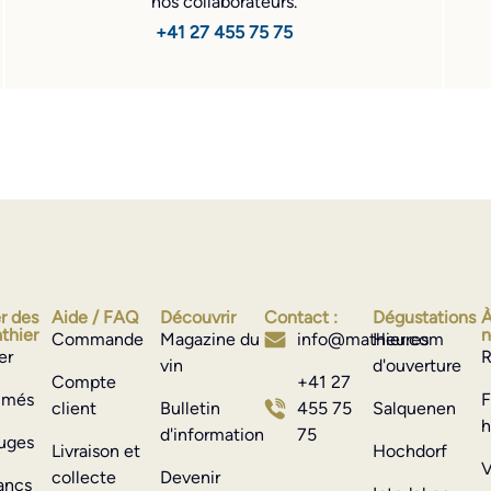
nos collaborateurs.
+41 27 455 75 75
r des
Aide / FAQ
Découvrir
Contact :
Dégustations
À
thier
n
Commande
Magazine du
info@mathier.com
Heures
er
R
vin
d'ouverture
Compte
+41 27
rimés
F
client
Bulletin
455 75
Salquenen
h
d'information
75
ouges
Livraison et
Hochdorf
V
collecte
Devenir
ancs