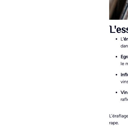
L'es
L
‘é
dan
Egr
le 
Inf
vin
Vin
raf
L’éraflag
rape.