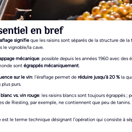
sentiel en bref
raflage signifie
que les raisins sont séparés de la structure de l
s le vignoble/la cave.
appage mécanique
: possible depuis les années 1960 avec des é
monde sont
égrappés mécaniquement
.
luence sur le vin
: l’éraflage permet de
réduire jusqu’à 20 %
la qu
s plus purs.
 blanc vs. vin rouge
: les raisins blancs sont toujours égrappés ; 
les de Riesling, par exemple, ne contiennent que peu de tanins.
e est le terme technique désignant l’opération qui consiste à sé