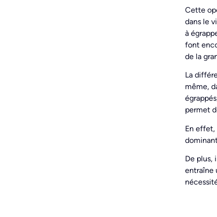
Cette opé
dans le v
à égrappe
font enco
de la gra
La différ
même, dan
égrappés,
permet de
En effet,
dominante
De plus, 
entraîne 
nécessité