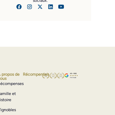
sociaux.
 propos de
Récompenses
ous
écompenses
amille et
istoire
ignobles