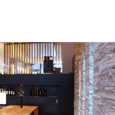
n
es.
nérales.