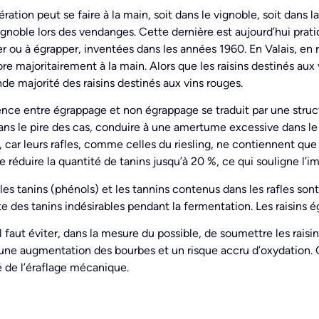
ration peut se faire à la main, soit dans le vignoble, soit dan
ignoble lors des vendanges. Cette dernière est aujourd’hui pr
r ou à égrapper, inventées dans les années 1960. En Valais, en r
re majoritairement à la main. Alors que les raisins destinés aux 
nde majorité des raisins destinés aux vins rouges.
ence entre égrappage et non égrappage se traduit par une structu
s le pire des cas, conduire à une amertume excessive dans le ve
 car leurs rafles, comme celles du riesling, ne contiennent que 
 réduire la quantité de tanins jusqu’à 20 %, ce qui souligne l’i
 les tanins (phénols) et les tannins contenus dans les rafles son
 des tanins indésirables pendant la fermentation. Les raisins 
il faut éviter, dans la mesure du possible, de soumettre les rais
une augmentation des bourbes et un risque accru d’oxydation. Ch
 de l’éraflage mécanique.