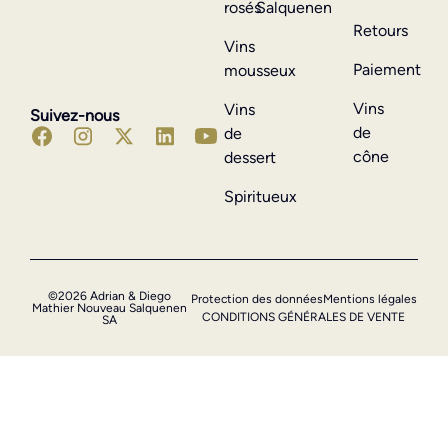
rosés
Salquenen
Retours
Vins
Paiement
mousseux
Vins
Vins
Suivez-nous
de
de
cône
dessert
Spiritueux
©2026 Adrian & Diego
Protection des données
Mentions légales
Mathier Nouveau Salquenen
CONDITIONS GÉNÉRALES DE VENTE
SA