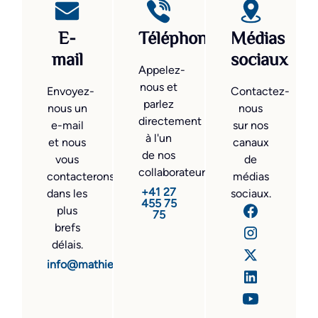
E-
Téléphone
Médias
mail
sociaux
Appelez-
nous et
Envoyez-
Contactez-
parlez
nous un
nous
directement
e-mail
sur nos
à l'un
et nous
canaux
de nos
vous
de
collaborateurs.
contacterons
médias
+41 27
dans les
sociaux.
455 75
plus
75
brefs
délais.
info@mathier.com