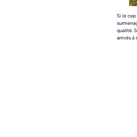
Si le cep
surmenage
qualité. 
arrivés à