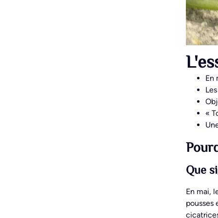
L'es
En 
Les
Obj
« T
Une
Pourq
Que si
En mai, l
pousses e
cicatrice