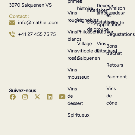
primés
et
3970 Salquenen VS
Devenir
Livraison
histoire
Interlaken
Vins
ambassadeur
et
Contact :
rouges
Vignobles
Dégustations
info@mathier.com
collecte
Application
de groupe
Vins
Philosophie
Mathier
+41 27 455 75 75
Dégustations
blancs
Village
Vins
Bons
Vins
viticole de
Ritschard
d'achat
rosés
Salquenen
Retours
Vins
Paiement
mousseux
Vins
Vins
Suivez-nous
de
de
cône
dessert
Spiritueux