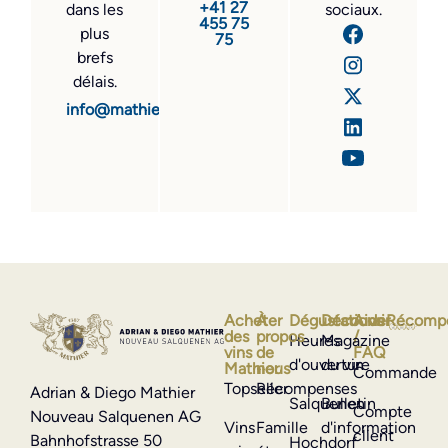
+41 27
dans les
sociaux.
455 75
plus
75
brefs
délais.
info@mathier.com
Acheter
À
Dégustations
Découvrir
Aide
Récomp
des
propos
/
Heures
Magazine
vins
de
FAQ
d'ouverture
du vin
Mathier
nous
Commande
Topseller
Récompenses
Adrian & Diego Mathier
Salquenen
Bulletin
Compte
Nouveau Salquenen AG
Vins
Famille
d'information
client
Bahnhofstrasse 50
Hochdorf