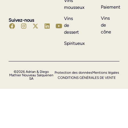
Vins
Paiement
mousseux
Vins
Vins
Suivez-nous
de
de
cône
dessert
Spiritueux
©2026 Adrian & Diego
Protection des données
Mentions légales
Mathier Nouveau Salquenen
CONDITIONS GÉNÉRALES DE VENTE
SA