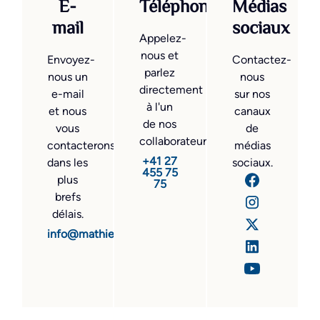
E-
Téléphone
Médias
mail
sociaux
Appelez-
nous et
Envoyez-
Contactez-
parlez
nous un
nous
directement
e-mail
sur nos
à l'un
et nous
canaux
de nos
vous
de
collaborateurs.
contacterons
médias
+41 27
dans les
sociaux.
455 75
plus
75
brefs
délais.
info@mathier.com