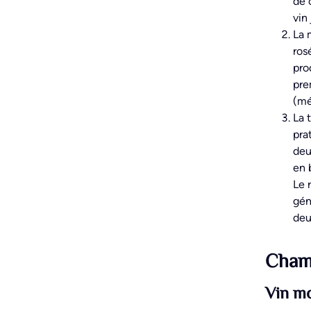
de 
vin
La 
ros
pro
pre
(mé
La 
pra
deu
en 
Le 
gén
deu
Champ
Vin mo