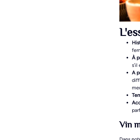
L'es
Hist
fer
À p
s’i
A p
dif
meu
Tem
Acc
par
Vin 
Dans not