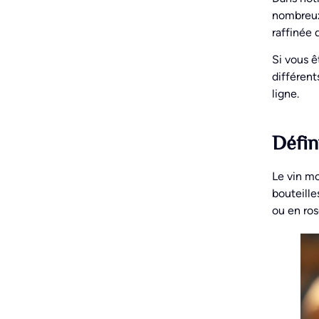
nombreux 
raffinée 
Si vous ê
différent
ligne.
Défin
Le vin mo
bouteille
ou en ros