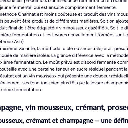
carbone est produit lors d’une seconde fermentation en bouteille
 jeune fermenté, qui est ensuite complètement fermenté.
méthode Charmat est moins coûteuse et produit des vins mousse
és peuvent être produits de différentes manières. Soit on ajout
duit final doit être étiqueté « vin mousseux gazéifié ». Soit le
mière fermentation et les levures nouvellement formées sont e
thode Asti).
troisième variante, la méthode rurale ou ancestrale, était presq
tiquée de manière isolée. La grande différence avec la méthode 
xième fermentation. Le moût prévu est d’abord fermenté comme
bouteille avec une certaine teneur en sucre résiduel pendant la
résultat est un vin mousseux qui présente une douceur résiduell
éralement ses fonctions bien plus tôt que la levure champenoi
xième fermentation.
agne, vin mousseux, crémant, prosecc
usseux, crémant et champagne – une défin