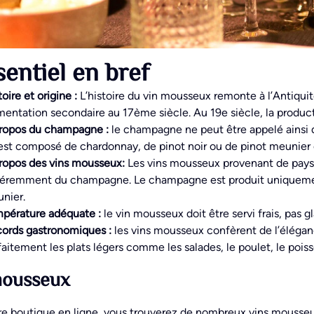
sentiel en bref
oire et origine :
L’histoire du vin mousseux remonte à l’Antiqui
mentation secondaire au 17ème siècle. Au 19e siècle, la produc
ropos du champagne :
le champagne ne peut être appelé ainsi q
l est composé de chardonnay, de pinot noir ou de pinot meunier et 
ropos des vins mousseux
:
Les vins mousseux provenant de pays 
féremment du champagne. Le champagne est produit uniquement 
nier.
pérature adéquate :
le vin mousseux doit être servi frais, pas g
ords gastronomiques :
les vins mousseux confèrent de l’éléga
faitement les plats légers comme les salades, le poulet, le poisso
mousseux
re boutique en ligne, vous trouverez de nombreux vins mousse