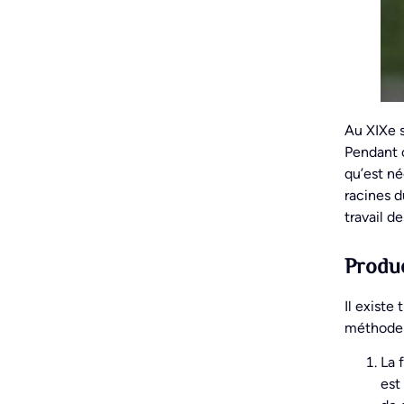
Au XIXe 
Pendant c
qu’est né
racines d
travail d
Produ
Il existe
méthode 
La 
est