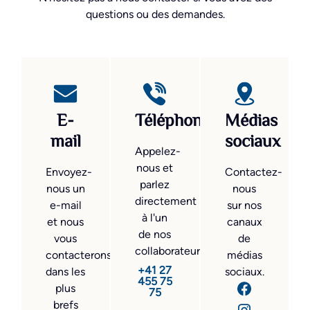
questions ou des demandes.
E-
Téléphone
Médias
mail
sociaux
Appelez-
nous et
Envoyez-
Contactez-
parlez
nous un
nous
directement
e-mail
sur nos
à l'un
et nous
canaux
de nos
vous
de
collaborateurs.
contacterons
médias
+41 27
dans les
sociaux.
455 75
plus
75
brefs