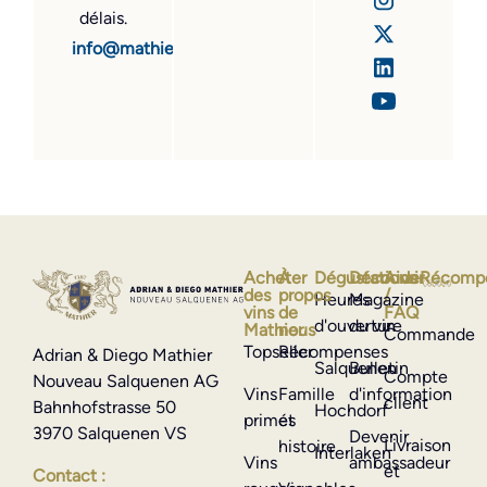
délais.
info@mathier.com
Acheter
À
Dégustations
Découvrir
Aide
Récomp
des
propos
/
Heures
Magazine
vins
de
FAQ
d'ouverture
du vin
Mathier
nous
Commande
Topseller
Récompenses
Adrian & Diego Mathier
Salquenen
Bulletin
Compte
Nouveau Salquenen AG
Vins
Famille
d'information
client
Bahnhofstrasse 50
Hochdorf
primés
et
3970 Salquenen VS
Devenir
Livraison
histoire
Interlaken
Vins
ambassadeur
et
Contact :