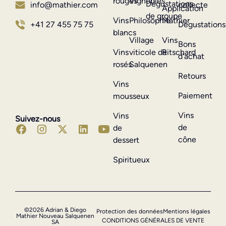
rouges
Vignobles
Dégustations
info@mathier.com
collecte
Application
de groupe
Vins
Philosophie
Mathier
+41 27 455 75 75
Dégustations
blancs
Village
Vins
Bons
Vins
viticole de
Ritschard
d'achat
rosés
Salquenen
Retours
Vins
Paiement
mousseux
Vins
Vins
Suivez-nous
de
de
cône
dessert
Spiritueux
©2026 Adrian & Diego
Protection des données
Mentions légales
Mathier Nouveau Salquenen
CONDITIONS GÉNÉRALES DE VENTE
SA