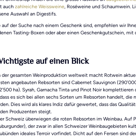
t auch
zahlreiche Weissweine
, Roséweine und Schaumwein. L
sene Auswahl an Digestifs.
 auf der Suche nach einem Geschenk sind, empfehlen wir Ihn
denen Tasting-Boxen oder aber einen Geschenkgutschein, mit 
ichtigste auf einen Blick
 der gesamten Weinproduktion weltweit macht Rotwein aktuell
sten angebauten Rebsorten sind Cabernet Sauvignon (290’000 
2’500 ha). Syrah, Garnacha Tinta und Pinot Noir komplettieren d
, dass es sich bei allen sechs Sorten um Rebsorten handelt, di
den. Dies wird als klares Indiz dafür gewertet, dass das Qual
 den Produzenten steigt.
der Schweiz überwiegen die roten Rebsorten im Weinbau. Auf Pla
uburgunder), der zwar in allen Schweizer Weinbaugebieten kulti
ubünden ideales Terroir vorfindet. Dicht auf den Fersen sind d