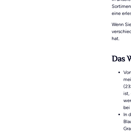
Sortimen
eine erle
Wenn Sie
verschie
hat.
Das W
Von
mei
(23
ist
wer
bei
In 
Bla
Gra