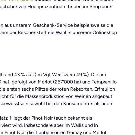
iebhaber von Hochprozentigem finden im Shop auch
en aus unserem Geschenk-Service beispielsweise die
dem der Beschenkte freie Wahl in unserem Onlineshop
 rund 43 % aus (im Vgl. Weisswein 49 %). Die am
ha), gefolgt von Merlot (267’000 ha) und Tempranillo
ie ersten sechs Plätze der roten Rebsorten. Erfreulich
e nicht für die Massenproduktion von Weinen angebaut
itätsbewusstsein sowohl bei den Konsumenten als auch
tz 1 liegt der Pinot Noir (auch bekannt als
viert wird, insbesondere aber im Wallis und in
em Pinot Noir die Traubensorten Gamay und Merlot.