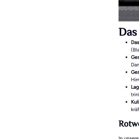
Das 
Das
(Bl
Ges
Dam
Ges
Hir
Lag
tri
Kul
krä
Rotw
In unser