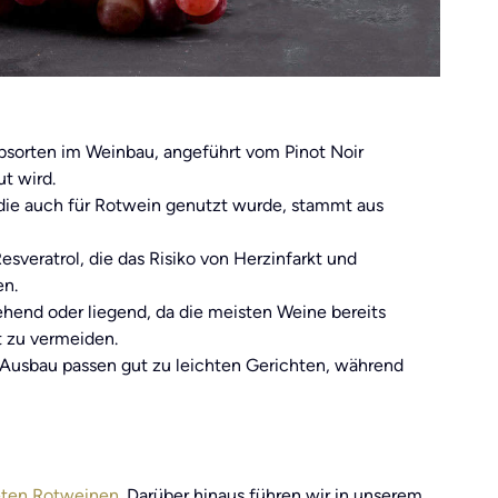
bsorten im Weinbau, angeführt vom Pinot Noir
t wird.
die auch für Rotwein genutzt wurde, stammt aus
sveratrol, die das Risiko von Herzinfarkt und
en.
ehend oder liegend, da die meisten Weine bereits
t zu vermeiden.
-Ausbau passen gut zu leichten Gerichten, während
eten Rotweinen
. Darüber hinaus führen wir in unserem