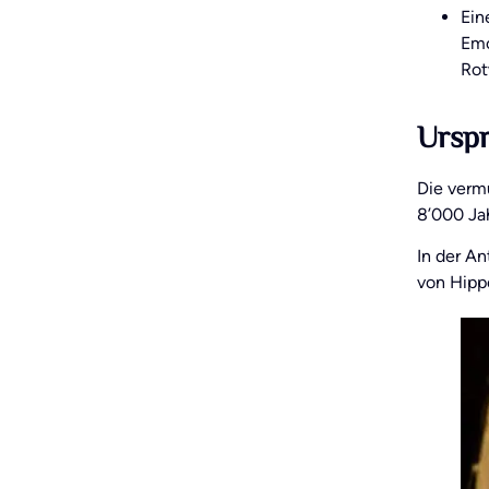
Ein
Emo
Rot
Urspr
Die vermu
8’000 Ja
In der An
von Hippo