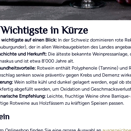
Wichtigste in Kürze
 wichtigste auf einen Blick:
In der Schweiz dominieren rote Re
auburgunder), der in allen Weinbaugebieten des Landes angebau
chichte und Herkunft:
Die älteste bekannte Weinpressanlage, 
askus und ist etwa 8’000 Jahre alt.
undheitsvorteile:
Rotwein enthält Polyphenole (Tannine) und Re
nschlag senken sowie präventiv gegen Krebs und Demenz wirk
erung:
Wein sollte kühl und dunkel gelagert werden, egal ob st
nkfertig abgefüllt werden, um Oxidation und Geschmacksverlus
inarische Empfehlung:
Leichte, fruchtige Weine ohne Barrique
ftige Rotweine aus Holzfässern zu kräftigen Speisen passen.
ein
em Onlineshop finden Sie eine grosse Auswahl an
ausgezeichn