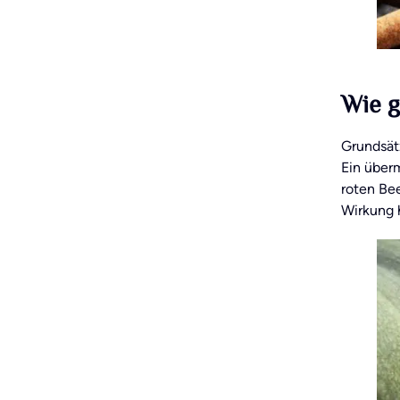
Wie g
Grundsätz
Ein über
roten Be
Wirkung 