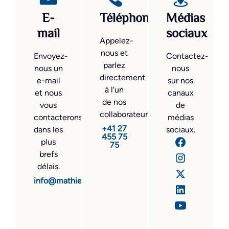
E-
Téléphone
Médias
mail
sociaux
Appelez-
nous et
Envoyez-
Contactez-
parlez
nous un
nous
directement
e-mail
sur nos
à l'un
et nous
canaux
de nos
vous
de
collaborateurs.
contacterons
médias
+41 27
dans les
sociaux.
455 75
plus
75
brefs
délais.
info@mathier.com