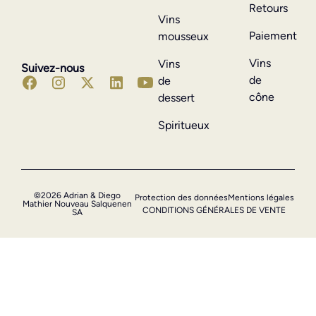
Retours
Vins
Paiement
mousseux
Vins
Vins
Suivez-nous
de
de
cône
dessert
Spiritueux
©2026 Adrian & Diego
Protection des données
Mentions légales
Mathier Nouveau Salquenen
CONDITIONS GÉNÉRALES DE VENTE
SA