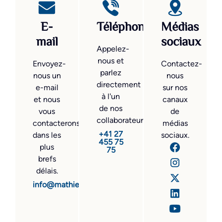
E-
Téléphone
Médias
mail
sociaux
Appelez-
nous et
Envoyez-
Contactez-
parlez
nous un
nous
directement
e-mail
sur nos
à l'un
et nous
canaux
de nos
vous
de
collaborateurs.
contacterons
médias
+41 27
dans les
sociaux.
455 75
plus
75
brefs
délais.
info@mathier.com