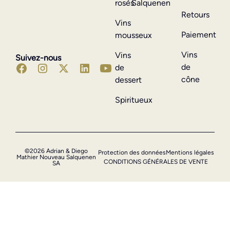
rosés
Salquenen
Retours
Vins
Paiement
mousseux
Vins
Vins
Suivez-nous
de
de
cône
dessert
Spiritueux
©2026 Adrian & Diego
Protection des données
Mentions légales
Mathier Nouveau Salquenen
CONDITIONS GÉNÉRALES DE VENTE
SA