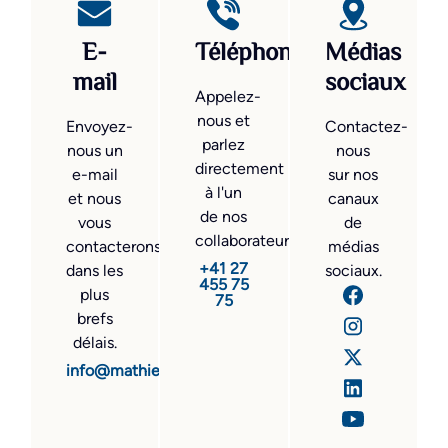
E-
Téléphone
Médias
mail
sociaux
Appelez-
nous et
Envoyez-
Contactez-
parlez
nous un
nous
directement
e-mail
sur nos
à l'un
et nous
canaux
de nos
vous
de
collaborateurs.
contacterons
médias
+41 27
dans les
sociaux.
455 75
plus
75
brefs
délais.
info@mathier.com