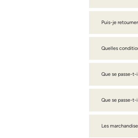
Puis-je retourne
Quelles conditio
Que se passe-t-i
Que se passe-t-il
Les marchandises